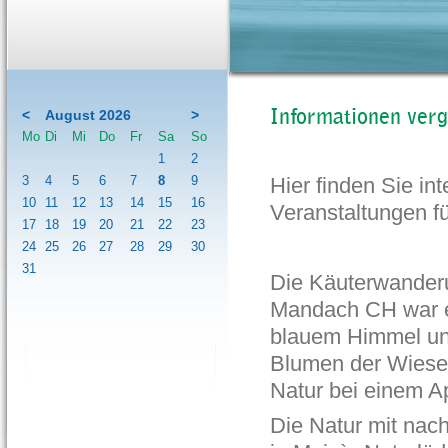
Informationen ve
<
August 2026
>
Mo
Di
Mi
Do
Fr
Sa
So
1
2
3
4
5
6
7
8
9
Hier finden Sie i
10
11
12
13
14
15
16
Veranstaltungen f
17
18
19
20
21
22
23
24
25
26
27
28
29
30
31
Die Käuterwander
Mandach CH war e
blauem Himmel un
Blumen der Wiesen
Natur bei einem A
Die Natur mit nac